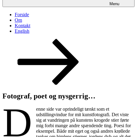
Menu
Forside
Om
Kontakt
English
Rul
ned
til
indhold
Fotograf, poet og nysgerrig…
D
enne side var oprindeligt tænkt som et
udstillingvindue for mit kunstfotografi. Det viste
sig at vandringen på kunstens krogede stier førte
mig forbi mange andre spændende ting. Poesi for
eksempel. Både mit eget og også andres krøllede
tanker om himlens stjerner, jordens dyb og alt det