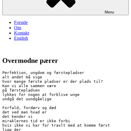
Menu
Forside
Om
Kontakt
English
Overmodne pærer
Perfektion, ungdom og førstepladser

alt andet må vige

hvor mange første pladser er der plads til?

Kan vi alle sammen være

på førstepladsen

lykkes for nogen at forblive unge

undgå det uundgåelige

Forfald, fordærv og død

det ved man hvad er

det kender vi

miraklernes tid er ikke forbi

hvis ikke vi har for travlt med at komme først

lige der
