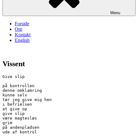
Menu
Forside
Om
Kontakt
English
Vissent
Give slip
på kontrollen
denne omklamring 
kunne selv
tør jeg give mig hen 
i befrielsen 
at give op
give slip
være magtesløs
grim
på andenpladsen
ude af kontrol