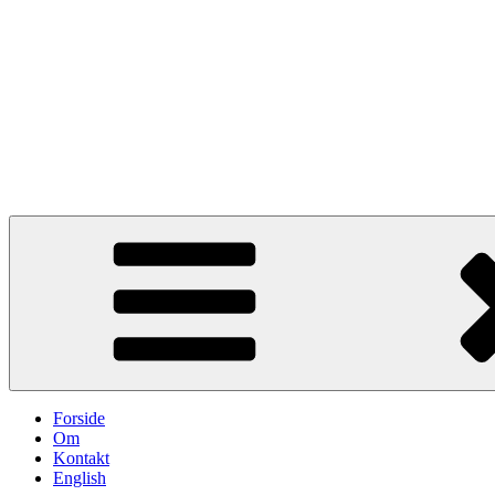
Videre
til
indhold
uskarp.dk
Kunstfotografi, poesi og tidløse tanker
Forside
Om
Kontakt
English