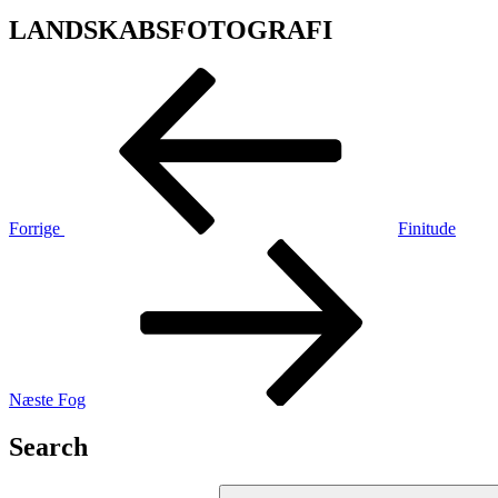
LANDSKABSFOTOGRAFI
Indlægsnavigation
Forrige
indlæg
Forrige
Finitude
Næste
indlæg
Næste
Fog
Search
Søg