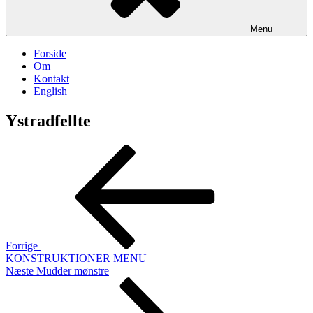
Menu
Forside
Om
Kontakt
English
Ystradfellte
Indlægsnavigation
Forrige
indlæg
Forrige
KONSTRUKTIONER MENU
Næste
Næste
Mudder mønstre
indlæg