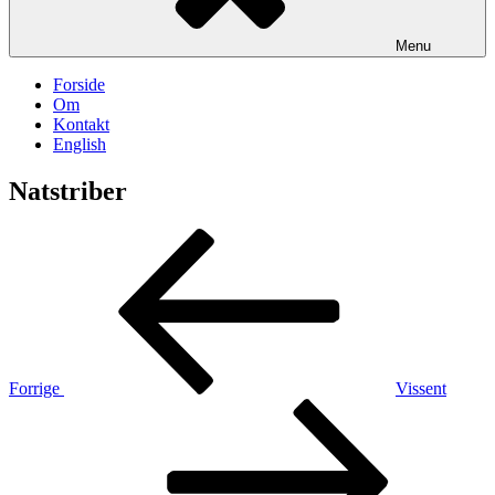
Menu
Forside
Om
Kontakt
English
Natstriber
Indlægsnavigation
Forrige
indlæg
Forrige
Vissent
Næste
indlæg