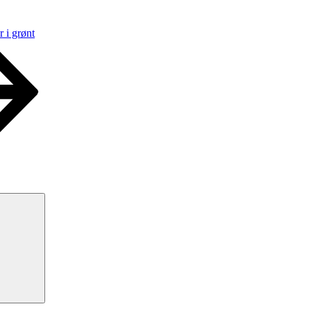
 i grønt
Søg