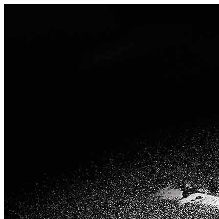
Videre
til
indhold